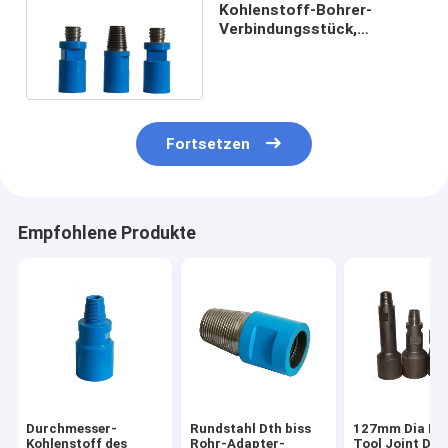
Kohlenstoff-Bohrer-
Verbindungsstück,
Durchmesser des
Bohrgestänge-Adapter-
65mm
Fortsetzen
Empfohlene Produkte
Durchmesser-
Rundstahl Dth biss
127mm Dia Fo
Kohlenstoff des
Rohr-Adapter-
Tool Joint Dril