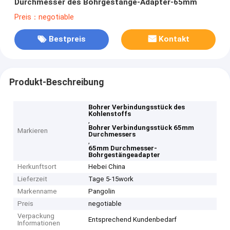
Durchmesser des Bohrgestänge-Adapter-65mm
Preis：negotiable
Bestpreis
Kontakt
Produkt-Beschreibung
Bohrer Verbindungsstück des
Kohlenstoffs
,
Bohrer Verbindungsstück 65mm
Markieren
Durchmessers
,
65mm Durchmesser-
Bohrgestängeadapter
Herkunftsort
Hebei China
Lieferzeit
Tage 5-15work
Markenname
Pangolin
Preis
negotiable
Verpackung
Entsprechend Kundenbedarf
Informationen