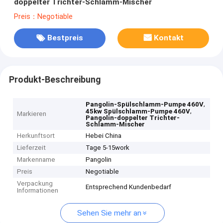
doppelter Trichter-Schlamm-Mischer
Preis：Negotiable
Bestpreis
Kontakt
Produkt-Beschreibung
,
Pangolin-Spülschlamm-Pumpe 460V
,
45kw Spülschlamm-Pumpe 460V
Markieren
Pangolin-doppelter Trichter-
Schlamm-Mischer
Herkunftsort
Hebei China
Lieferzeit
Tage 5-15work
Markenname
Pangolin
Preis
Negotiable
Verpackung
Entsprechend Kundenbedarf
Informationen
Sehen Sie mehr an