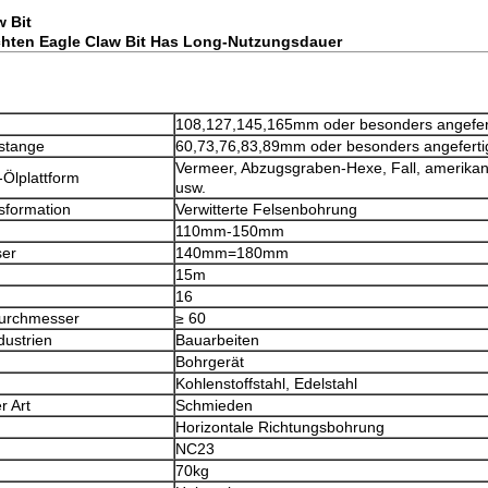
 Bit
chten Eagle Claw Bit Has Long-Nutzungsdauer
108,127,145,165mm oder besonders angefert
stange
60,73,76,83,89mm oder besonders angeferti
Vermeer, Abzugsgraben-Hexe, Fall, amerikan
Ölplattform
usw.
sformation
Verwitterte Felsenbohrung
110mm-150mm
er
140mm=180mm
15m
16
urchmesser
≥ 60
ustrien
Bauarbeiten
Bohrgerät
Kohlenstoffstahl, Edelstahl
r Art
Schmieden
Horizontale Richtungsbohrung
NC23
70kg