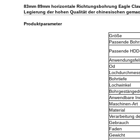
83mm 89mm horizontale Richtungsbohrung Eagle Claw
Legierung der hohen Qualität der chinesischen gema
Produktparameter
Größe
Passende Bohr
Passende HDD-
Anwendungsfel
Od
Lochdurchmess
Bohrtiefe
Lochwinkel
Bohrgestänged
Anwendbare Ind
Maschinen-Art
Material
Verarbeitung de
Gebrauch
Faden
Gewicht