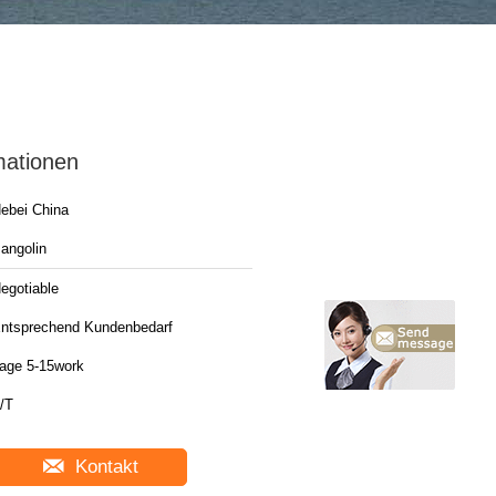
mationen
ebei China
angolin
egotiable
ntsprechend Kundenbedarf
age 5-15work
/T
Kontakt