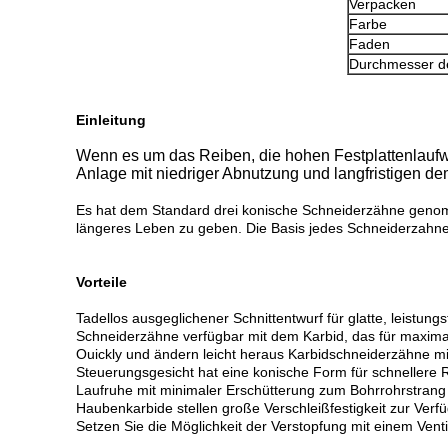
Verpacken
Farbe
Faden
Durchmesser d
Einleitung
Wenn es um das Reiben, die hohen Festplattenlaufwer
Anlage mit niedriger Abnutzung und langfristigen d
Es hat dem Standard drei konische Schneiderzähne genom
längeres Leben zu geben. Die Basis jedes Schneiderzahne
Vorteile
Tadellos ausgeglichener Schnittentwurf für glatte, leistung
Schneiderzähne verfügbar mit dem Karbid, das für maximal
Ouickly und ändern leicht heraus Karbidschneiderzähne m
Steuerungsgesicht hat eine konische Form für schnellere 
Laufruhe mit minimaler Erschütterung zum Bohrrohrstrang 
Haubenkarbide stellen große Verschleißfestigkeit zur Ver
Setzen Sie die Möglichkeit der Verstopfung mit einem Vent