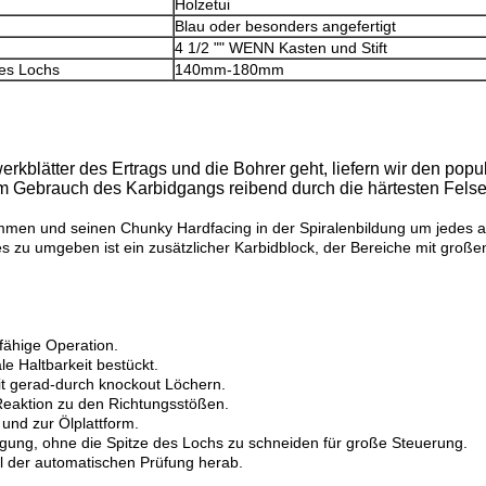
Holzetui
Blau oder besonders angefertigt
4 1/2 "" WENN Kasten und Stift
es Lochs
140mm-180mm
kblätter des Ertrags und die Bohrer geht, liefern wir den popu
em Gebrauch des Karbidgangs reibend durch die härtesten Felse
men und seinen Chunky Hardfacing in der Spiralenbildung um jedes 
s zu umgeben ist ein zusätzlicher Karbidblock, der Bereiche mit gro
sfähige Operation.
e Haltbarkeit bestückt.
it gerad-durch knockout Löchern.
Reaktion zu den Richtungsstößen.
und zur Ölplattform.
fügung, ohne die Spitze des Lochs zu schneiden für große Steuerung.
il der automatischen Prüfung herab.