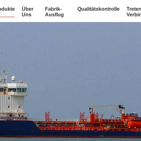
odukte
Über
Fabrik-
Qualitätskontrolle
Treten
Uns
Ausflug
Verbi