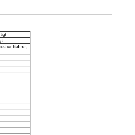
igt
gt
ischer Bohrer,