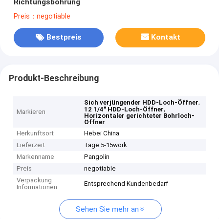
Richtungsbohrung
Preis：negotiable
Bestpreis
Kontakt
Produkt-Beschreibung
,
Sich verjüngender HDD-Loch-Öffner
,
12 1/4" HDD-Loch-Öffner
Markieren
Horizontaler gerichteter Bohrloch-
Öffner
Herkunftsort
Hebei China
Lieferzeit
Tage 5-15work
Markenname
Pangolin
Preis
negotiable
Verpackung
Entsprechend Kundenbedarf
Informationen
Sehen Sie mehr an