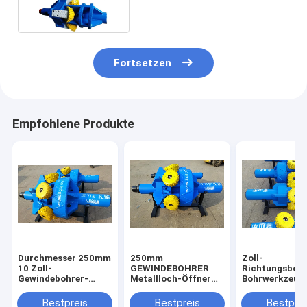
Fortsetzen
Empfohlene Produkte
Durchmesser 250mm
250mm
Zoll-
10 Zoll-
GEWINDEBOHRER
Richtungsbohr
Gewindebohrer-
Metallloch-Öffner
Bohrwerkzeug 
Loch-Öffner 4"
9000m tief 18 Zoll
GEWINDEBOH
WENN Hdd-Felsen-
Inches-60
9000m Bohrlo
Bestpreis
Bestpreis
Bestprei